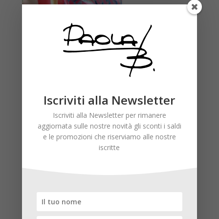
LE SCIARPE E FOULARD
D’ANIELLO SONO PENSATE PER
IMPREZIOSIRE IL LOOK DI CHI
LO INDOSSA GRAZIE AL DESIGN
Iscriviti alla Newsletter
ESCLUSIVO E ALLA SCELTA DI
MATERIALI PREGIATI COME LA
Iscriviti alla Newsletter per rimanere
SETA E IL CACHEMERE
aggiornata sulle nostre novità gli sconti i saldi
e le promozioni che riserviamo alle nostre
iscritte
[widgetkit id=”22″]
Torna ai marchi