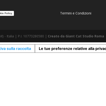
Termini e Condizioni
kie Policy
) - Italia | P.I. 10773280580 |
Creato da Giant Cat Studio Roma
iva sulla raccolta
Le tue preferenze relative alla priva