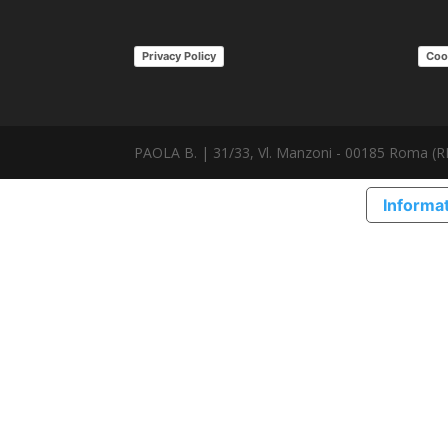
Privacy Policy
Coo
PAOLA B. | 31/33, Vl. Manzoni - 00185 Roma (RM
Informat