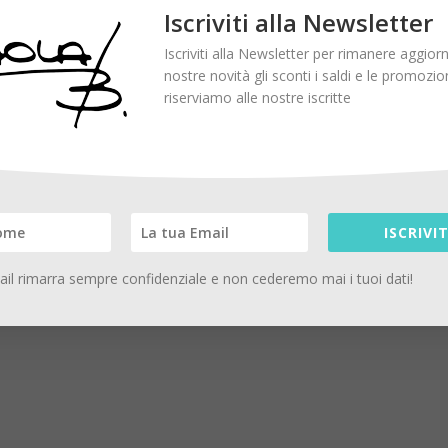
 questo modo da sempre. La mia cultura ed esperienza in questo
Iscriviti alla Newsletter
a le ultime tre generazioni della mia famiglia, fin da piccola ho
olari del negozio storico di Viale Manzoni, quello dove mi trovate tutti 
Iscriviti alla Newsletter per rimanere aggiorn
presentano molti tra i più prestigiosi marchi italiani. Per concludere q
nostre novità gli sconti i saldi e le promozio
riserviamo alle nostre iscritte
la prima volta) aggiungo che oggi – e di questo sono felicissima – la
tutte le donne, quasi sempre amiche, che cercano un abbigliamento
icemente con gusto ed entusiasmo.
ISCRIVIT
il rimarra sempre confidenziale e non cederemo mai i tuoi dati!
i obbligatori sono contrassegnati
*