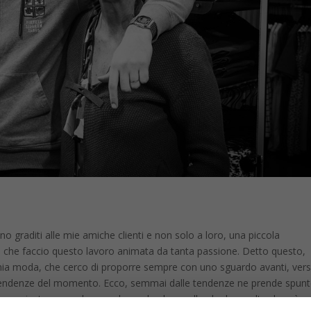
ano graditi alle mie amiche clienti e non solo a loro, una piccola
o che faccio questo lavoro animata da tanta passione. Detto questo,
mia moda, che cerco di proporre sempre con uno sguardo avanti, verso
 tendenze del momento. Ecco, semmai dalle tendenze ne prende spunt
capo giusto, ma solo quando credo che quello che ho scelto durerà ne