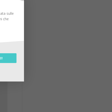
i
ata sulle
uesto
ni che
I!