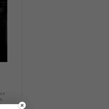
 il
o,
l