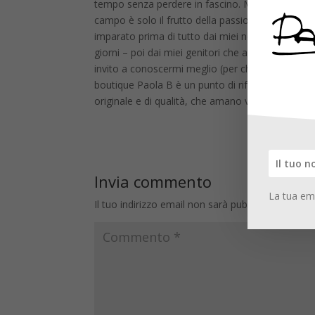
tempo senza perdere in fascino. Mi comporto in
campo è solo il frutto della passione che accomun
imparato prima di tutto dai miei nonni – primi tit
giorni – poi dai miei genitori che ancora oggi rap
invito a conoscermi meglio (per chi mi legge per 
boutique Paola B è un punto di riferimento per 
originale e di qualità, che amano vestire sempl
Invia commento
La tua ema
Il tuo indirizzo email non sarà pubblicato.
I camp