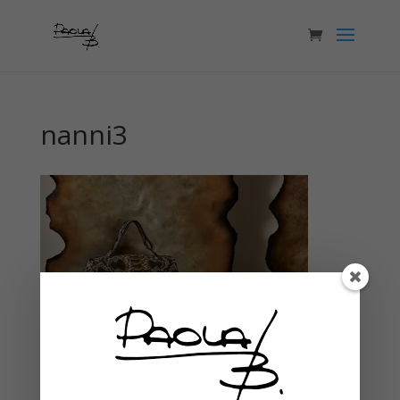
nanni3
Articoli recenti
WELCOME!