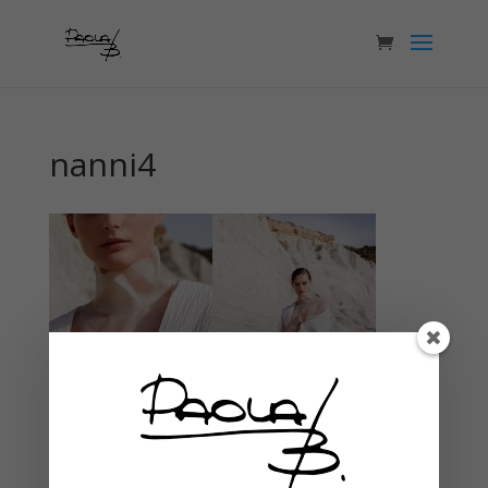
nanni4
Articoli recenti
WELCOME!