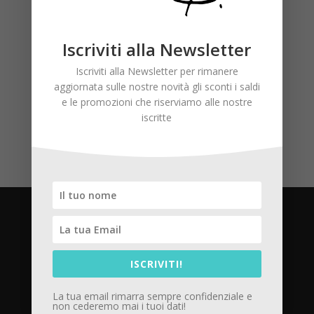
WELCOME!
Iscriviti alla Newsletter
Commenti recenti
Iscriviti alla Newsletter per rimanere
aggiornata sulle nostre novità gli sconti i saldi
e le promozioni che riserviamo alle nostre
iscritte
Privacy Policy
ISCRIVITI!
Cookie Policy
La tua email rimarra sempre confidenziale e
non cederemo mai i tuoi dati!