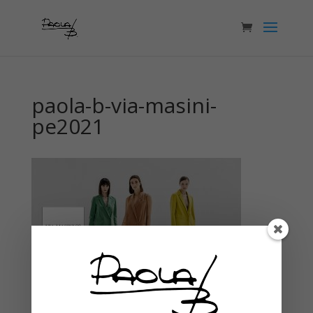
paola-b-via-masini-
pe2021
Articoli recenti