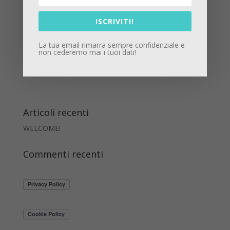
Salva il mio nome, email e sito web in questo
browser per la prossima volta che commento.
ISCRIVITI!
La tua email rimarra sempre confidenziale e
non cederemo mai i tuoi dati!
Articoli recenti
WELCOME!
Commenti recenti